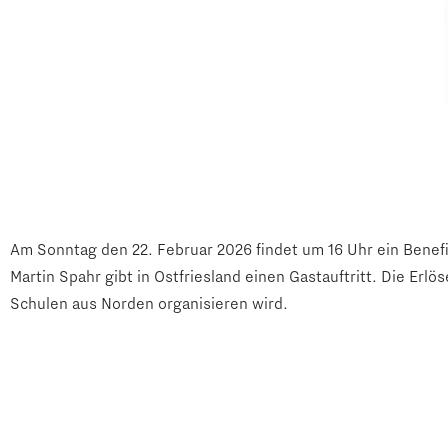
Am Sonntag den 22. Februar 2026 findet um 16 Uhr ein Benefi
Martin Spahr gibt in Ostfriesland einen Gastauftritt. Die Er
Schulen aus Norden organisieren wird.
Der Kartenvorverkauf findet in der Stadtbibliotek Norden, am
der Präventionsrat der Stadt Norden organisieren die Verans