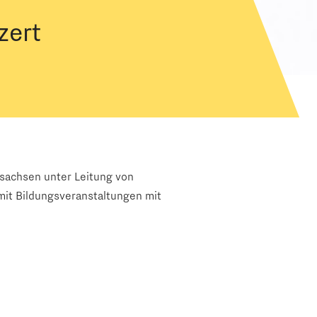
zert
rsachsen unter Leitung von
amit Bildungsveranstaltungen mit
erein Prävention Norden e.V. und