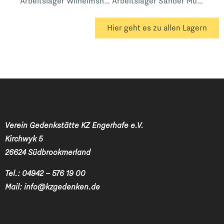
Arbeitslager Wilhelmshaven Petersstraße Reichsbahn
Arbeitslager Sander Mühle Frauen Ukrainerinnen
Hier geht es zu allen Lagern
Verein Gedenkstätte KZ Engerhafe e.V.
Kirchwyk 5
26624 Südbrookmerland
Tel.:
04942 – 576 19 00
Mail:
info@kzgedenken.de