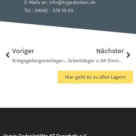
E-Mails an:
info@kzgedenken.de
Tel.:
04942 – 576 19 00
Voriger
Nächster
Kriegsgefangenenlager 1056 A Sophienhof
Arbeitslager u AK Simonswolde Alte Schule
Hier geht es zu allen Lagern