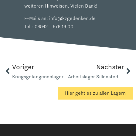
weiteren Hinweisen. Vielen Dank!
E-Mails an:
info@kzgedenken.de
Tel.:
04942 – 576 19 00
Voriger
Nächster
Kriegsgefangenenlager 6193 Breddewarden
Arbeitslager Sillenstede Ostarbeiter
Hier geht es zu allen Lagern