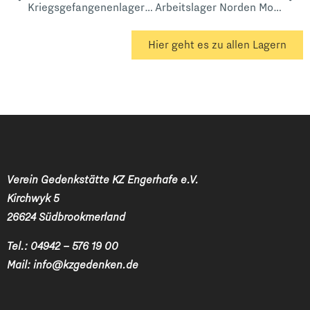
Kriegsgefangenenlager 5257 Norden Zingelschule
Arbeitslager Norden Molkerei
Hier geht es zu allen Lagern
Verein Gedenkstätte KZ Engerhafe e.V.
Kirchwyk 5
26624 Südbrookmerland
Tel.:
04942 – 576 19 00
Mail:
info@kzgedenken.de