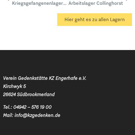
Kriegsgefangenenlager AK Bunderneuland Nähe E 22
Arbeitslager Collinghorst
Hier geht es zu allen Lagern
Verein Gedenkstätte KZ Engerhafe e.V.
Kirchwyk 5
26624 Südbrookmerland
Tel.:
04942 – 576 19 00
Mail:
info@kzgedenken.de