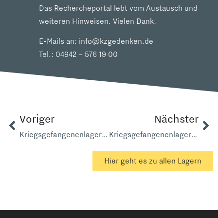
Das Rechercheportal lebt vom Austausch und
weiteren Hinweisen. Vielen Dank!
E-Mails an:
info@kzgedenken.de
Tel.:
04942 – 576 19 00
Voriger
Nächster
Kriegsgefangenenlager 5976 Bunde
Kriegsgefangenenlager AK Bunderneuland Nähe E 22
Hier geht es zu allen Lagern