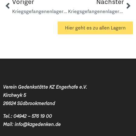
Voriger
Nächster
Kriegsgefangenenlager AK Franzosen Langeoog
Kriegsgefangenenlager 5532 Leerhafe
Hier geht es zu allen Lagern
Verein Gedenkstätte KZ Engerhafe e.V.
Kirchwyk 5
26624 Südbrookmerland
Tel.:
04942 – 576 19 00
Mail:
info@kzgedenken.de