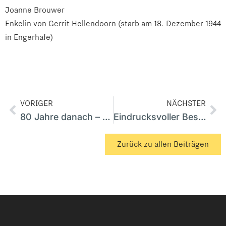
Joanne Brouwer
Enkelin von Gerrit Hellendoorn (starb am 18. Dezember 1944
in Engerhafe)
VORIGER
NÄCHSTER
80 Jahre danach – Gedenken und Erinnerungskultur in Engerhafe
Eindrucksvoller Besuch in der Gedenkstätte KZ Engerhafe
Zurück zu allen Beiträgen